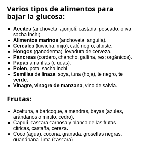
Varios tipos de alimentos para
bajar la glucosa:
Aceites
(anchoveta, ajonjolí, castaña, pescado, oliva,
sacha inchi).
Alimentos marinos
(anchoveta, anguila).
Cereales
(kiwicha, mijo), café negro, alpiste.
Hongos
(ganoderma), levadura de cerveza.
Páncreas
(cordero, chancho, gallina, res; orgánicos).
Papas
amarillas (crudas).
Polen
, pota, sacha inchi.
Semillas
de
linaza
, soya, tuna (hoja), te negro,
te
verde
.
Vinagre
,
vinagre de manzana
, vino de salvia.
Frutas:
Aceituna, albaricoque, almendras, bayas (azules,
arándanos o mirtilo, cedro).
Capulí, cascara carnosa y blanca de las frutas
cítricas, castaña, cereza.
Coco (agua), cocona, granada, grosellas negras,
guanábana, lima (cascara).