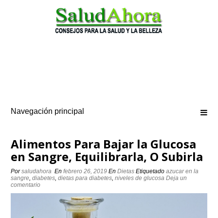
Saltar
al
contenido
Navegación principal
Alimentos Para Bajar la Glucosa
en Sangre, Equilibrarla, O Subirla
Por
saludahora
En
febrero 26, 2019
En
Dietas
Etiquetado
azucar en la
sangre
,
diabetes
,
dietas para diabetes
,
niveles de glucosa
Deja un
comentario