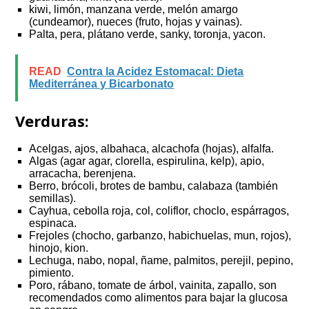
kiwi, limón, manzana verde, melón amargo
(cundeamor), nueces (fruto, hojas y vainas).
Palta, pera, plátano verde, sanky, toronja, yacon.
READ
Contra la Acidez Estomacal: Dieta
Mediterránea y Bicarbonato
Verduras:
Acelgas, ajos, albahaca, alcachofa (hojas), alfalfa.
Algas (agar agar, clorella, espirulina, kelp), apio,
arracacha, berenjena.
Berro, brócoli, brotes de bambu, calabaza (también
semillas).
Cayhua, cebolla roja, col, coliflor, choclo, espárragos,
espinaca.
Frejoles (chocho, garbanzo, habichuelas, mun, rojos),
hinojo, kion.
Lechuga, nabo, nopal, ñame, palmitos, perejil, pepino,
pimiento.
Poro, rábano, tomate de árbol, vainita, zapallo, son
recomendados como alimentos para bajar la glucosa