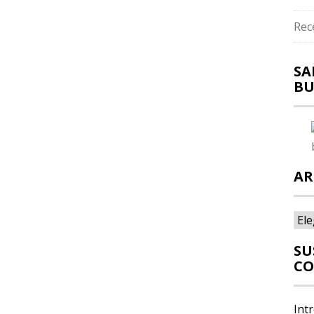
Rec
SA
BU
AR
Arc
SU
CO
Int