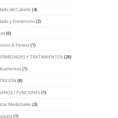
dado del Cabello
(4)
dado y Prevención
(2)
tas
(6)
cicios & Fitness
(1)
FERMEDADES Y TRATAMIENTOS
(28)
icamentos
(1)
TRICION
(8)
ANOS / FUNCIONES
(1)
ntas Medicinales
(3)
cología
(1)