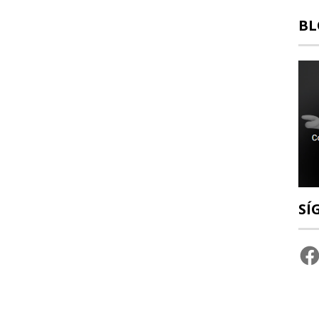
BL
SÍ
Fac