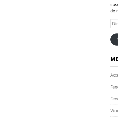
susc
de 
Dir
de
cor
ele
ME
Acc
Fee
Fee
Wor