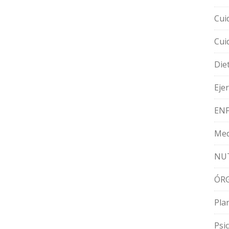
Cui
Cui
Die
Ejer
EN
Med
NU
ÓRG
Pla
Psi