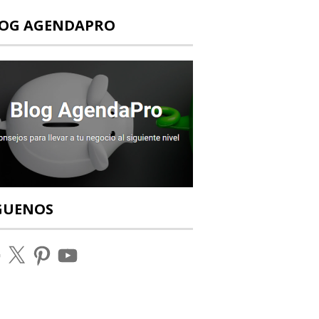
OG AGENDAPRO
GUENOS
ebook
X
Pinterest
YouTube