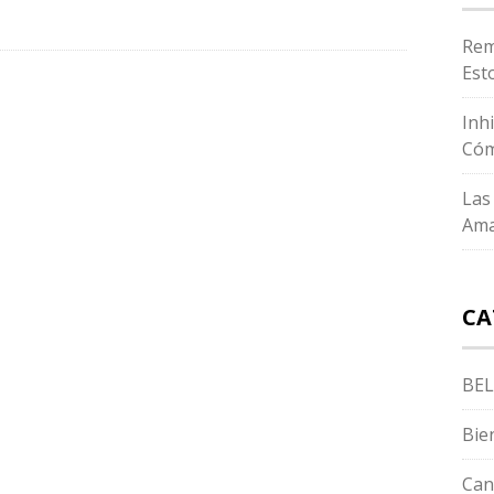
Rem
Est
Inh
Cóm
Las
Ama
CA
BEL
Bie
Can