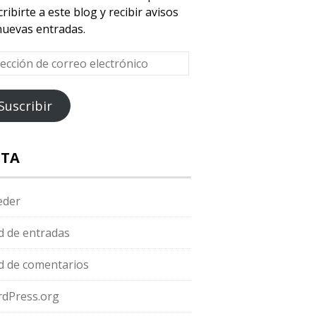
ribirte a este blog y recibir avisos
nuevas entradas.
ección
reo
Suscribir
ctrónico
TA
eder
d de entradas
d de comentarios
dPress.org